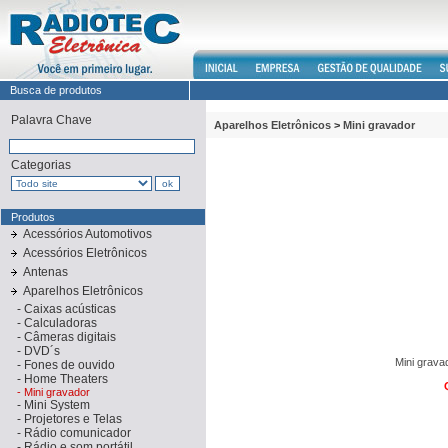
Busca de produtos
Palavra Chave
Aparelhos Eletrônicos
>
Mini gravador
Categorias
Produtos
Acessórios Automotivos
Acessórios Eletrônicos
Antenas
Aparelhos Eletrônicos
-
Caixas acústicas
-
Calculadoras
-
Câmeras digitais
-
DVD´s
Mini grava
-
Fones de ouvido
-
Home Theaters
-
Mini gravador
-
Mini System
-
Projetores e Telas
-
Rádio comunicador
-
Rádio e som portátil