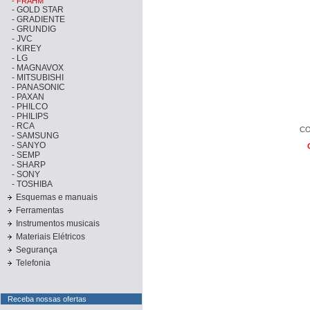
-
FRAHM
-
GOLD STAR
-
GRADIENTE
-
GRUNDIG
-
JVC
-
KIREY
-
LG
-
MAGNAVOX
-
MITSUBISHI
-
PANASONIC
-
PAXAN
-
PHILCO
-
PHILIPS
-
RCA
CO
-
SAMSUNG
-
SANYO
-
SEMP
-
SHARP
-
SONY
-
TOSHIBA
Esquemas e manuais
Ferramentas
Instrumentos musicais
Materiais Elétricos
Segurança
Telefonia
Receba nossas ofertas