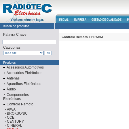
Busca de produtos
Palavra Chave
Controle Remoto
>
FRAHM
Categorias
Produtos
Acessórios Automotivos
Acessórios Eletrônicos
Antenas
Aparelhos Eletrônicos
Áudio
Componentes
Eletrônicos
Controle Remoto
-
AIWA
-
BROKSONIC
-
CCE
-
CENTURY
-
CINERAL