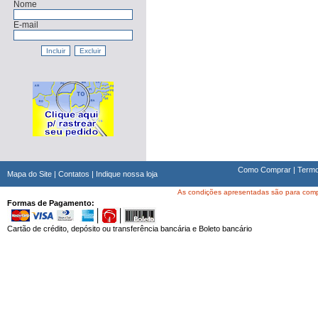
Nome
E-mail
Como Comprar
|
Termo
Mapa do Site
|
Contatos
|
Indique nossa loja
As condições apresentadas são para compra
Formas de Pagamento:
Cartão de crédito, depósito ou transferência bancária e Boleto bancário