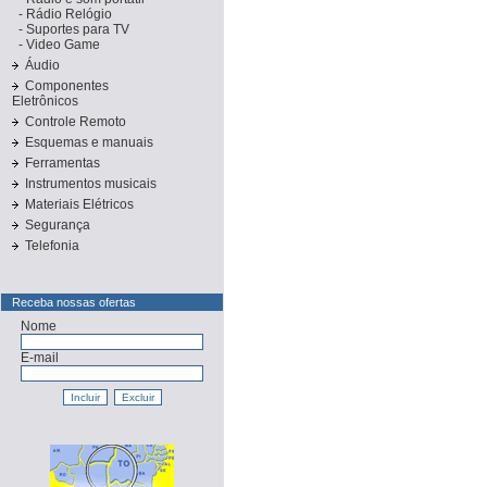
-
Rádio Relógio
-
Suportes para TV
-
Video Game
Áudio
Componentes
Eletrônicos
Controle Remoto
Esquemas e manuais
Ferramentas
Instrumentos musicais
Materiais Elétricos
Segurança
Telefonia
Receba nossas ofertas
Nome
E-mail