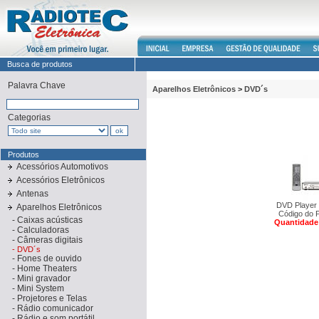
Busca de produtos
Palavra Chave
Aparelhos Eletrônicos
>
DVD´s
Categorias
Produtos
Acessórios Automotivos
Acessórios Eletrônicos
Antenas
DVD Player
Aparelhos Eletrônicos
Código do 
-
Caixas acústicas
Quantidade
-
Calculadoras
-
Câmeras digitais
-
DVD´s
-
Fones de ouvido
-
Home Theaters
-
Mini gravador
-
Mini System
-
Projetores e Telas
-
Rádio comunicador
-
Rádio e som portátil