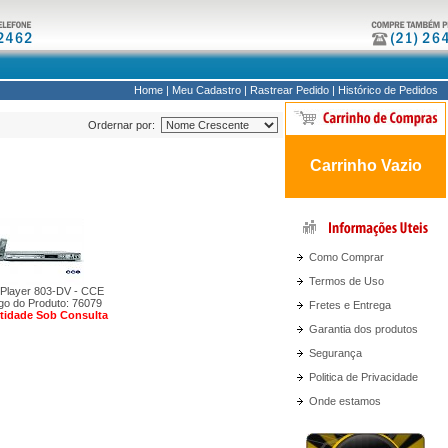
Home
|
Meu Cadastro
|
Rastrear Pedido
|
Histórico de Pedidos
Ordernar por:
Carrinho Vazio
Como Comprar
Termos de Uso
Player 803-DV - CCE
go do Produto: 76079
Fretes e Entrega
tidade Sob Consulta
Garantia dos produtos
Segurança
Politica de Privacidade
Onde estamos