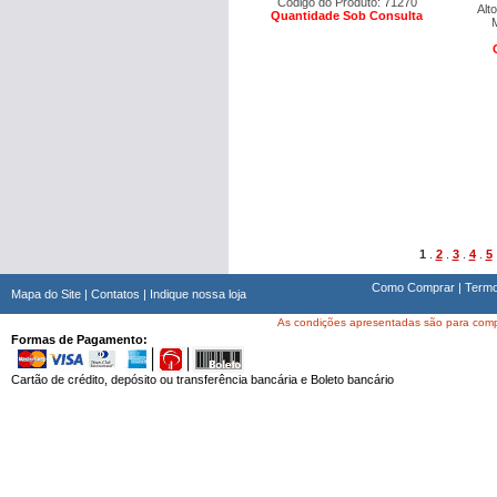
Código do Produto: 71270
Alt
Quantidade Sob Consulta
1
.
2
.
3
.
4
.
5
Como Comprar
|
Termo
Mapa do Site
|
Contatos
|
Indique nossa loja
As condições apresentadas são para compra
Formas de Pagamento:
Cartão de crédito, depósito ou transferência bancária e Boleto bancário